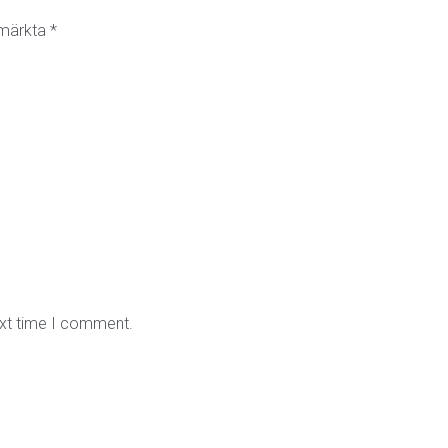
r märkta
*
ext time I comment.