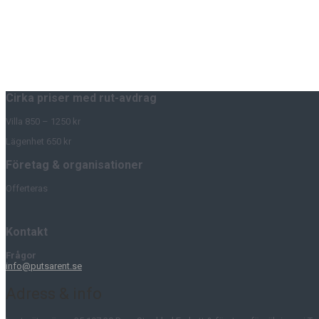
Cirka priser med rut-avdrag
Villa 850 – 1250 kr
Lägenhet 650 kr
Företag & organisationer
Offerteras
Kontakt
Frågor
info@putsarent.se
Adress & info