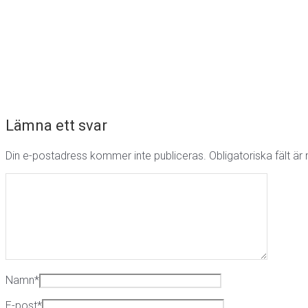
Lämna ett svar
Din e-postadress kommer inte publiceras.
Obligatoriska fält ä
Namn
*
E-post
*