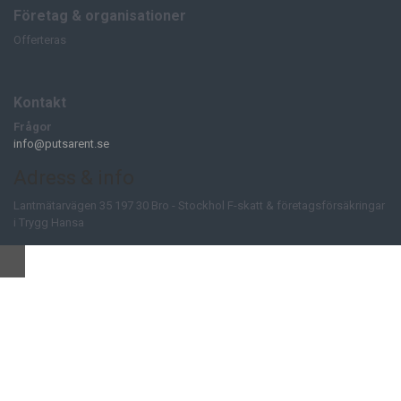
Företag & organisationer
Offerteras
Kontakt
Frågor
info@putsarent.se
Adress & info
Lantmätarvägen 35 197 30 Bro - Stockhol F-skatt & företagsförsäkringar
i Trygg Hansa