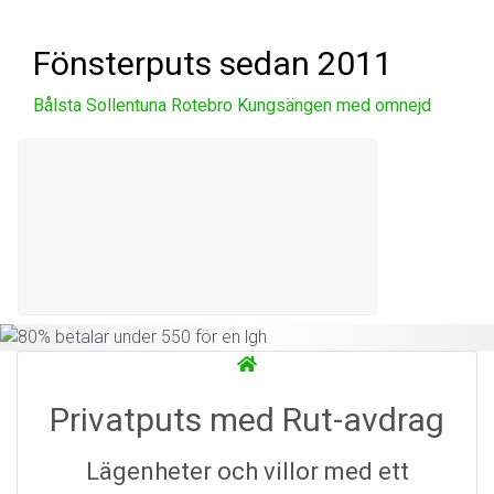
Skip to main content
Fönsterputs sedan 2011
Bålsta Sollentuna Rotebro Kungsängen med omnejd
80% betalar under 550 för
en lgh
Läs mer
Föregående
Näst
Privatputs med Rut-avdrag
Lägenheter och villor med ett