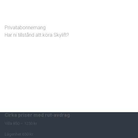
Privatabonnemang
Har ni tillstånd att köra Skylift?
Cirka priser med rut-avdrag
Villa 850 – 1250 kr
Lägenhet 650 kr