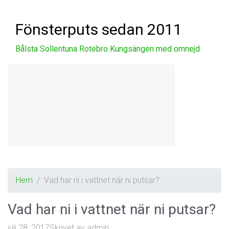
Skip to main content
Fönsterputs sedan 2011
Bålsta Sollentuna Rotebro Kungsängen med omnejd
Hem
Vad har ni i vattnet när ni putsar?
Vad har ni i vattnet när ni putsar?
juli 28, 2017
Skrivet av
admin