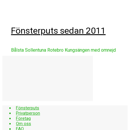
Skip
to
main
content
Fönsterputs sedan 2011
Bålsta Sollentuna Rotebro Kungsängen med omnejd
Fönsterputs
Privatperson
Företag
Om oss
FAQ