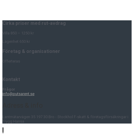
Cirka priser med rut-avdrag
Villa 850 – 1250 kr
Lägenhet 650 kr
Företag & organisationer
Offerteras
Kontakt
Frågor
info@putsarent.se
Adress & info
Lantmätarvägen 35 197 30 Bro - Stockhol F-skatt & företagsförsäkringar i
Trygg Hansa